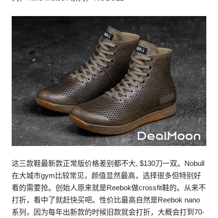
这三款鞋最新款正常版价格差别都不大, $130刀一双。Nobull
在大城市gym比较常见，颜值显然最高，选择很多但特别好
看的需要抢。创始人原来就是Reebok做crossfit鞋的。从来不
打折，看中了就赶快买吧。性价比最高自然是Reebok nano
系列，因为每年出新款的时候旧款就会打折，大概会打到70-