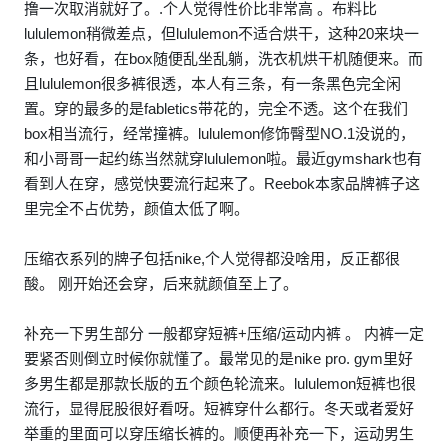
撸一次取消就好了。.个人觉得性价比非常高 。布料比
lululemon稍微差点，但lululemon不适合烘干，这种20来块一
条，也好看，在box随便乱坐乱躺，洗衣机烘干机随便来。而
且lululemon很多裤很透，本人有三条，有一条黑色完全闲
置。穿的最多的是fabletics带花的，完全不透。这个在我们
box相当流行，经常撞裤。lululemon修饰臀型NO.1没说的，
和小哥哥一起约练当然就穿lululemon啦。最近gymshark也有
看到人在穿，感觉快要流行起来了。Reebok本家品牌裤子这
里完全不占优势，颜值太低了啊。
压缩衣系列的牌子包括nike,个人觉得都没啥用，反正都很
酸。 刚开始还会穿，后来就颜值至上了。
补充一下男生部分 一般都穿短裤+压缩/运动内裤 。 内裤一定
要紧否则倒立时候你就懂了。最常见的是nike pro. gym里好
多男生都是那款长版的五个颜色轮流来。lululemon短裤也很
流行，显得屁股很好看呀。短裤穿什么都行。冬天或者爱好
举重的里面可以穿压缩长裤的。顺便再补充一下，运动男生