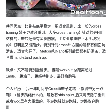
共同优点：比跑鞋底平稳定，更适合重训，比一般的cross
training 鞋子更适合重训。大多cross training鞋针对的是HIIT
这样的，鞋底还是有蛮多防震。比专业举重鞋（木头坡跟
的）很明显又能跑步。特别针对crossfit 方面的是都有侧面防
滑条，适合爬绳子。Metcon和Nano系列后面都有防滑条，适
合做hand-stand push up.
缺点：又不是特别能跑步。 要是workout 总距离超过
1mile， 跳箱子、跳绳特别多，最好换跑鞋。
个人经历： 我一年时间穿Crossfit鞋子走路 （懒得带另一双
鞋） +跑步跳绳什么的，导致有shin splint,后来每天除了重训
或者wod里有大重量的，能穿跑鞋就穿跑鞋，走路也穿跑
鞋。