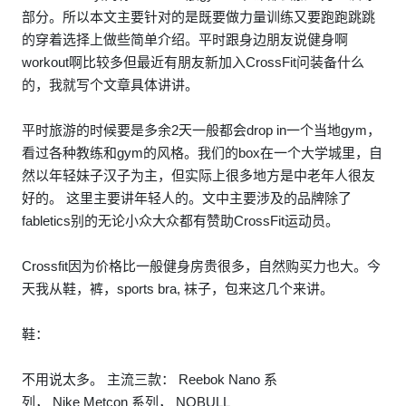
部分。所以本文主要针对的是既要做力量训练又要跑跑跳跳
的穿着选择上做些简单介绍。平时跟身边朋友说健身啊
workout啊比较多但最近有朋友新加入CrossFit问装备什么
的，我就写个文章具体讲讲。
平时旅游的时候要是多余2天一般都会drop in一个当地gym，
看过各种教练和gym的风格。我们的box在一个大学城里，自
然以年轻妹子汉子为主，但实际上很多地方是中老年人很友
好的。 这里主要讲年轻人的。文中主要涉及的品牌除了
fabletics别的无论小众大众都有赞助CrossFit运动员。
Crossfit因为价格比一般健身房贵很多，自然购买力也大。今
天我从鞋，裤，sports bra, 袜子，包来这几个来讲。
鞋：
不用说太多。 主流三款： Reebok Nano 系
列， Nike Metcon 系列， NOBULL