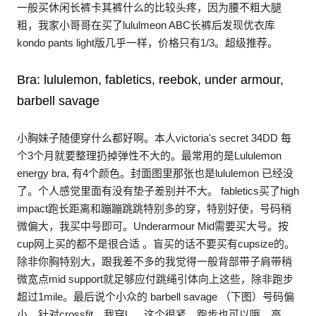
一般买休闲长裤卡其裤什么的比较头疼，因为腰不粗大腿
粗，我家小哥哥在买了lululmeon ABC长裤后发现优衣库
kondo pants light版几乎一样，价格只有1/3。超级推荐。
Bra: lululemon, fabletics, reebok, under armour,
barbell savage
小胸妹子随便穿什么都好啊。本人victoria's secret 34DD 每
个3个月就要整理扔掉弹性不大的。最常用的是Lululemon
energy bra, 有4个颜色。封面图里那张也是lululemon 已经没
了。个人感觉里面有没有垫子差别并不大。 fabletics买了high
impact跑长距离和蹦蹦跳跳特别多的穿，特别好使，号码稍
微偏大，我买中号即可。Underarmour Mid需要买大号。按
cup网上买的都不是很合适 。盲买的话不要买有cupsize的。
除非你胸特别大，跟我差不多的我觉得一般背部带子肩带稍
微宽点mid support就足够应付跳绳引体向上这些，除非跑步
超过1mile。最后说个小众的 barbell savage （下图）号码偏
小，针对crossfit，我穿L。 这个很紧，跑步也可以哦。高