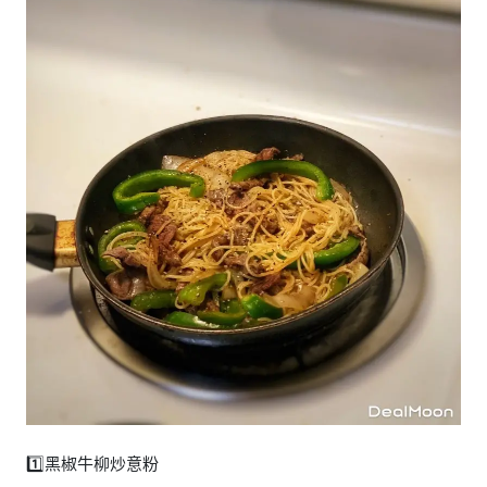
1️⃣黑椒牛柳炒意粉