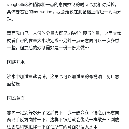
spaghetti这种稍微粗一点的意面煮制的时间也要相对延长，
具体要看它的instruction，我会建议在此基础上缩短一到两分
钟。
意面我自己一人份的分量大概是5毛钱的硬币的量，这里大家
就看自己的食量大小决定啦～另外一点是意面可以一次多煮
一些，但之后的炒制最好是一份一份来做～
1️⃣烧开水
沸水中加适量盐调味，这里也可以加适量的橄榄油，防止意
面粘连
2️⃣煮意面
意面一定要等水开了之后再下，我一般会在下锅之前把意面
两只手反方向拧一下，这样下锅后就会像花一样散开～刚放
进去后稍微搅拌一下保证所有的意面都浸入水中