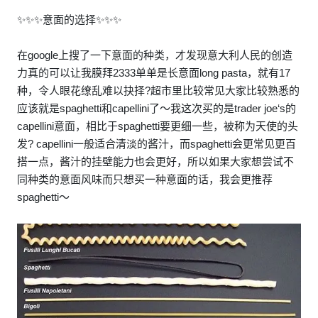
✨✨✨意面的选择✨✨✨
在google上搜了一下意面的种类，才发现意大利人民的创造
力真的可以让我膜拜2333单单是长意面long pasta，就有17
种，令人眼花缭乱难以抉择?超市里比较常见大家比较熟悉的
应该就是spaghetti和capellini了～我这次买的是trader joe‘s的
capellini意面，相比于spaghetti要更细一些，被称为天使的头
发? capellini一般适合清淡的酱汁，而spaghetti会更常见更百
搭一点，酱汁的挂壁能力也会更好，所以如果大家想尝试不
同种类的意面风味而只想买一种意面的话，我会更推荐
spaghetti～