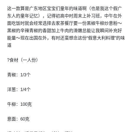
这一款算是广东地区宝宝们童年的味道啊（也是我这个假广
东人的童年记忆），记得初高中时周末上补习班，中午在外
面吃饭时就会经常选择去家茶餐厅要一份黑椒牛柳炒意粉～
黑椒的辛辣青椒的香甜加上牛肉的滑嫩总能让我瞬间补充好
能量～现在出国在外，有时还蛮想念这份“假意大利料理”的味
道
?食材（一人份）
青椒：1/3个
洋葱：1/4个
牛柳：100克
意面：60克