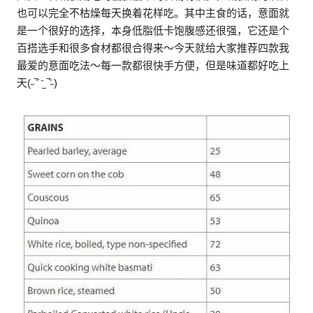
也可以完全不枯燥每天换着花样吃。其中主食的话，意面就
是一个很好的选择，本身低脂低卡饱腹感还很强，它还是个
百搭选手和很多食材都很合得来～今天就给大家推荐四款我
最爱的意面吃法～每一款都很快手方便，但是味道都好吃上
天(˶‾᷄ ⁻̫ ‾᷅˵)