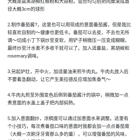
大概是盐黑胡椒红椒粉和大蒜粉。混合均匀后把肉糜滚成直
径大概3cm的球形
2.制作番茄酱?，这里也可以用现成的意面番茄酱，但是我比
较喜欢自制的～健康也更低卡。番茄可以去皮，不去也无所
谓～切成小丁下锅炒至变软，用铲子稍微压一压变成糊糊，
最终炒至汁水差不多收干就可以了。加入适量盐，黑胡椒和
rosemary调味。
3.另起炉灶，开中火，加适量油来煎牛肉丸。牛肉丸放入后
不要着急翻动，让它产生美拉德反应增加焦香气～
4.牛肉丸煎至外围变色后倒到番茄酱汁的锅中，稍微加一点
煮意面的水盖上盖子把内部焖熟。
5.加入意面翻炒，浓稠度可以通过加意面水来调整。这里有
个小技巧，每次煮番茄口味的意面时我都会加一点点番茄膏
（大概一次刷牙牙膏那么多的量），可以增强番茄的风味，