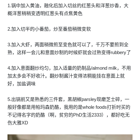
1.锅中加入黄油，融化后加入切丝的红葱头和洋葱炒香，大
概洋葱稍稍变透明红葱头有点焦黄色
2.加入切半的小番茄，炒至番茄稍微变软
3.加入大虾，两面稍微煎至变色就可以了，千万不要煎到全
熟，这样一会儿和意面炒制的时候虾就会过熟变得rubbery了
4.加入意面翻炒均匀，加入适量的奶制品/almond milk，不用
加太多会不好收汁。翻炒制酱汁变得浓稠能挂在意面上就
好，加盐调味
5.出锅前又是熟悉的三件套，黑胡椒parsley现磨芝士碎，一
般好像都是用帕玛森奶酪，我用的是whole foods打折时买的
不记得名字的奶酪（啊，贫穷的PhD生活2333），都好吃无
伤大雅XD