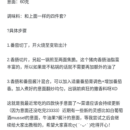
意面：60克
调味料：和上面一样的四件套?
?具体步骤
1.番茄切丁，开火烧至变软出汁
2.香肠切片，另起一锅煎至两面焦脆。这个猪肉香肠油脂蛮
丰富的，所以如果是不粘锅的话就不需要再加额外的油了
3.香肠和番茄酱汁混合，可以加入适量番茄膏调色+增加番茄
香。加入煮好的意面翻炒均匀，出锅前疯狂的撒香料呀XD
这就是我最近常吃的四款快手意面了～菜谱应该会持续更新
（因为意面还没吃完23333）近期有一些新的灵感比如白葡萄
酒mussel的意面，牛油果?酱汁的意面，等我尝试之后会继
续给大家出教程的，希望大家喜欢ღ( ´･ᴗ･` )吃得开心！