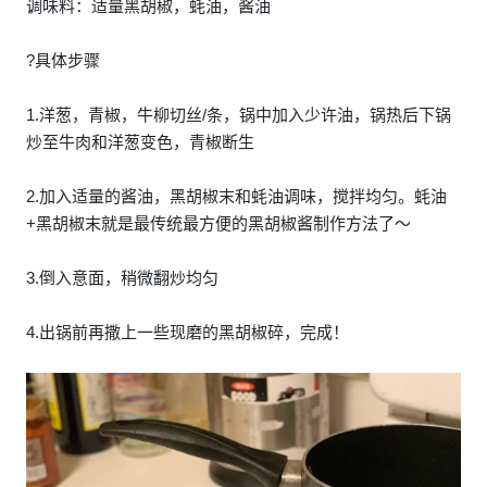
调味料：适量黑胡椒，蚝油，酱油
?具体步骤
1.洋葱，青椒，牛柳切丝/条，锅中加入少许油，锅热后下锅
炒至牛肉和洋葱变色，青椒断生
2.加入适量的酱油，黑胡椒末和蚝油调味，搅拌均匀。蚝油
+黑胡椒末就是最传统最方便的黑胡椒酱制作方法了～
3.倒入意面，稍微翻炒均匀
4.出锅前再撒上一些现磨的黑胡椒碎，完成！