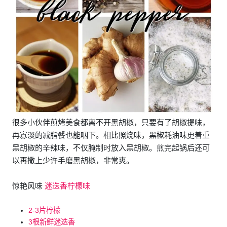
很多小伙伴煎烤美食都离不开黑胡椒，只要有了胡椒提味，
再寡淡的减脂餐也能咽下。相比照烧味，黑椒耗油味更着重
黑胡椒的辛辣味，不仅腌制时放入黑胡椒。煎完起锅后还可
以再撒上少许手磨黑胡椒，非常爽。
惊艳风味
迷迭香柠檬味
2-3片柠檬
3根新鲜迷迭香