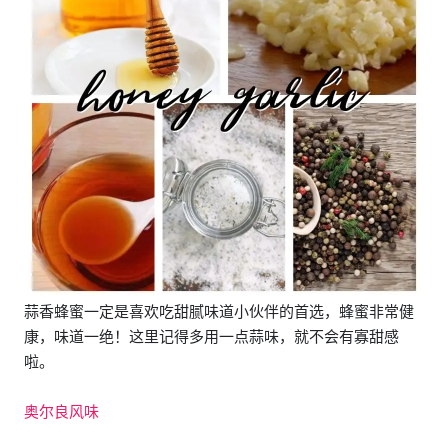
蒜香蜂蜜一定是喜欢吃甜腻味道小伙伴的首选，蜂蜜非常健
康，味道一绝！这里记得多用一点蒜味，就不会有寡甜感
啦。
奥尔良风味