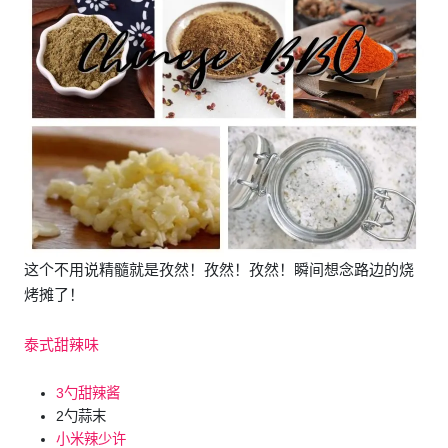
这个不用说精髓就是孜然！孜然！孜然！瞬间想念路边的烧
烤摊了！
泰式甜辣味
3勺甜辣酱
2勺蒜末
小米辣少许