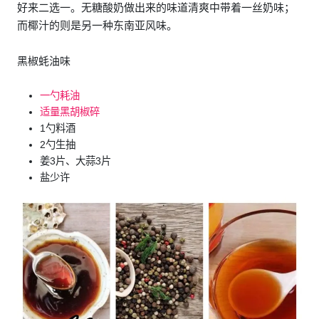
好来二选一。无糖酸奶做出来的味道清爽中带着一丝奶味；
而椰汁的则是另一种东南亚风味。
黑椒蚝油味
一勺耗油
适量黑胡椒碎
1勺料酒
2勺生抽
姜3片、大蒜3片
盐少许