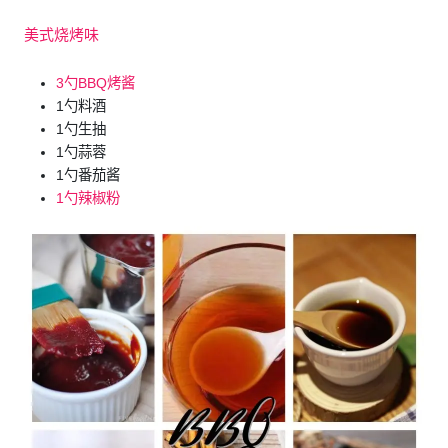
美式烧烤味
3勺BBQ烤酱
1勺料酒
1勺生抽
1勺蒜蓉
1勺番茄酱
1勺辣椒粉