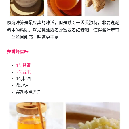
照烧味算是最经典的味道，但是缺乏一丢丢独特，非要说配
料中的精髓，就是耗油或者蜂蜜或者红糖吧，使得酱汁带有
一丝丝回甜感，味道更丰富。
蒜香蜂蜜味
1勺蜂蜜
2勺蒜末
1勺料酒
盐少许
黑胡椒碎少许