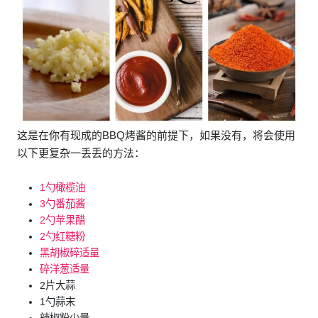
这是在你有现成的BBQ烤酱的前提下，如果没有，将会使用
以下更复杂一丢丢的方法：
1勺橄榄油
3勺番茄酱
2勺苹果醋
2勺红糖粉
黑胡椒碎适量
碎洋葱适量
2片大蒜
1勺蒜末