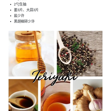
2勺生抽
姜3片、大蒜3片
盐少许
黑胡椒碎少许