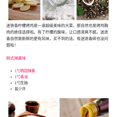
迷铁香柠檬烤鸡是一道超级美味的大菜，那自然也是烤鸡胸
肉的绝佳选择啦。有了柠檬的酸味，让口感清爽不腻。迷迭
香自然是新鲜的更有风味，买不到的话，有迷迭香碎也没问
题啦！
韩式辣酱味
1勺韩国辣酱
1勺香油
1勺生抽
盐少许