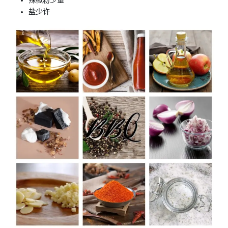
辣椒粉少量
盐少许