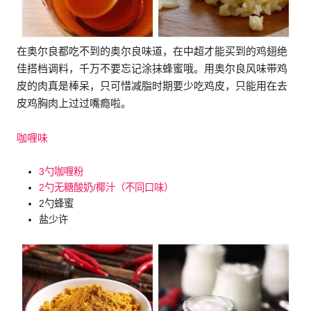
在奥尔良都吃不到的奥尔良味道，在中超才能买到的鸡翅绝
佳搭档调料，千万不要忘记涂抹蜂蜜哦。用奥尔良风味带鸡
皮的肉真是棒呆，只可惜减脂时期要少吃鸡皮，只能用在去
皮鸡胸肉上过过嘴瘾啦。
咖喱味
3勺咖喱粉
2勺无糖酸奶/椰汁（不同口味）
2勺蜂蜜
盐少许