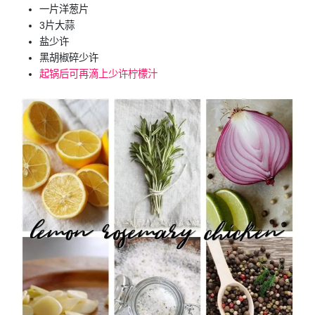
一片洋葱片
3片大蒜
盐少许
黑胡椒碎少许
起锅后可再滴上少许柠檬汁