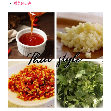
香菜碎少许