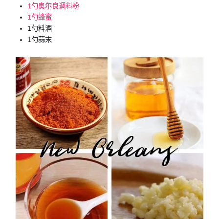
1勺奥尔良调料粉
1勺蜂蜜
1勺料酒
1勺蒜末