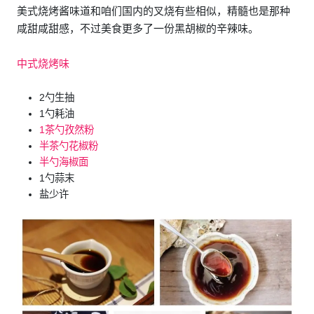
美式烧烤酱味道和咱们国内的叉烧有些相似，精髓也是那种
咸甜咸甜感，不过美食更多了一份黑胡椒的辛辣味。
中式烧烤味
2勺生抽
1勺耗油
1茶勺孜然粉
半茶勺花椒粉
半勺海椒面
1勺蒜末
盐少许