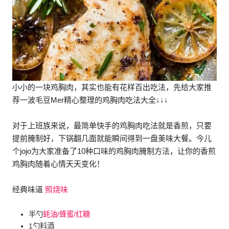
小小的一块鸡胸肉，其实也能有花样百出吃法，先给大家推
荐一波毛豆Mer精心整理的鸡胸肉吃法大全↓↓↓
对于上班族来说，最简单快手的鸡胸肉吃法就是香煎，只要
提前腌制好，下锅翻几面就能瞬间得到一盘美味大餐。今儿
个jojo为大家准备了10种口味的鸡胸肉腌制方法，让你的香煎
鸡胸肉随着心情天天变化！
经典味道
照烧味
半勺
蚝油/蜂蜜/红糖
1勺料酒