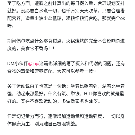
至于吃方面，遵循之前计算出的每日摄入量，合理规划安排
就好。没必要白水煮一切，也千万别天天吃草，只要合理搭
配营养，适量少油少盐低糖，粗粮细粮混合吃，那就完全ok
呀。
期间偶尔吃点什么零食甜点，火锅烧烤的完全不会影响总进
度的，美食它不香吗！！
DM小伙伴
@jojo
这篇也详细的写了摄入和代谢的问题，还有
食物的热量和营养搭配，大家可以参考一波~
关于运动说白了也就是一句话：坐着比躺着强，站着比坐着
强，动起来那最好。什么有氧、举铁、HIIT你喜欢的就是最
好的。实在不喜欢运动的，多做做家务也ok呀。
但是切记量力而行，逐渐增加运动量和运动强度，一切以身
体健康为主，别为难自己极限挑战。