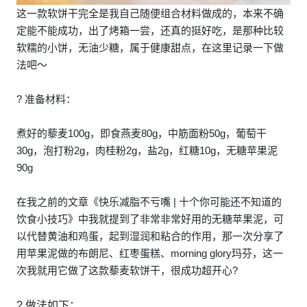
这一款软饼干完全是我自己随便组合材料做成的，本来不确
定能不能成功，出了烤箱一尝，还真的挺好吃，是那种比较
软糯的小饼，无油少糖，属于健康甜点，在这里记录一下做
法吧～
? 准备材料：
煮好的藜麦100g，即食燕麦80g，中筋面粉50g，葡萄干
30g，泡打粉2g，肉桂粉2g，盐2g，红糖10g，无糖苹果泥
90g
在我之前的文章《快乐减脂不亏嘴 | 十个你可能还不知道的
饮食小技巧》中我就提到了非常非常好用的无糖苹果泥，可
以代替黄油和鸡蛋，起到湿润和粘合的作用，那一次分享了
用苹果泥做的布朗尼、红枣蛋糕、morning glory玛芬，这一
次我就用它做了这款藜麦软饼干，很成功超开心?
? 做法如下：