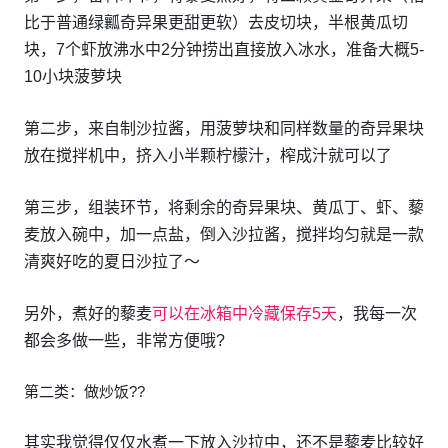
比于普通绿瓤奇异果更甜更软）去皮切块，半根黄瓜切
块，7个虾放沸水中2分钟捞出直接放入冰水，准备大概5-
10小块菠萝块
第二步，来自制沙拉酱，用菠萝块和同样数量的奇异果块
放在搅拌机中，挤入小半颗柠檬汁，榨成汁就可以了
第三步，组装环节，将剩余的奇异果块、黄瓜丁、虾、藜
麦放入碗中，加一点盐，倒入沙拉酱，搅拌均匀就是一款
清爽好吃的夏日沙拉了～
另外，煮好的藜麦
可以在冰箱中冷藏保存5天
，我每一次
都会多做一些，非常方便哦?
第二类：做炒饭?‍?
其实我觉得仅仅水煮一下放入沙拉中，还不是藜麦比较好