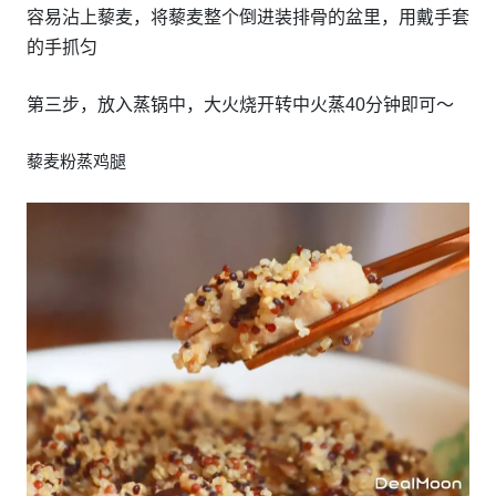
容易沾上藜麦，将藜麦整个倒进装排骨的盆里，用戴手套
的手抓匀
第三步，放入蒸锅中，大火烧开转中火蒸40分钟即可～
藜麦粉蒸鸡腿