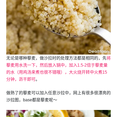
无论是哪种藜麦，做沙拉时的处理方法都是相同的，先
将
藜麦用水洗一下，然后放入锅中，加入1.5-2倍于藜麦量
的水（用鸡汤来煮也很不错哦），大火烧开转中火煮15
分钟，沥干即可
。
做熟了的藜麦可以加入任意沙拉中，网上有很多很漂亮的
沙拉图，base都是藜麦呢～