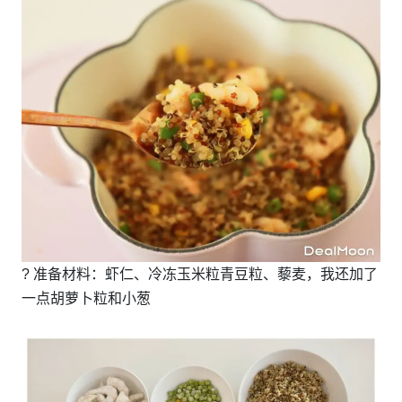
? 准备材料：虾仁、冷冻玉米粒青豆粒、藜麦，我还加了
一点胡萝卜粒和小葱