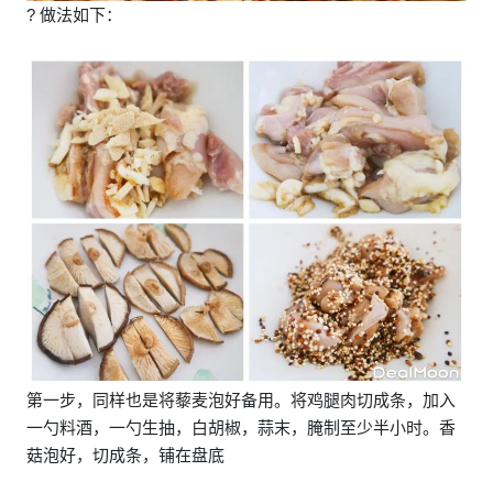
? 做法如下：
第一步，同样也是将藜麦泡好备用。将鸡腿肉切成条，加入
一勺料酒，一勺生抽，白胡椒，蒜末，腌制至少半小时。香
菇泡好，切成条，铺在盘底