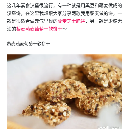
这几年素食汉堡很流行，有一种就是用黑豆和藜麦做成的
汉堡饼，在这里我想跟大家分享两款我用藜麦做的饼，一
款是很适合做元气早餐的
藜麦芝士脆饼
，另一款是少糖无
油的
藜麦燕麦葡萄干软饼干
～
藜麦燕麦葡萄干软饼干