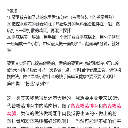
?做法：
1⃣️藜麦放在加了盐的水里煮15分钟（按照包装上的指示煮熟）
2⃣️把控水放凉的藜麦和除了鸡蛋以外的原料混合搅拌在一起，然
后打入一颗打散的鸡蛋，再混合搅拌
3⃣️平底锅喷一层油，用手撺一个团子放在平底锅上，用勺子背压
一压扁成一个小饼，中火煎大概一面5分钟，翻面再5分钟，就好
啦！
藜麦其实是可以提前做熟的，煮后的藜麦密封放到冰箱中可以冷
藏5天～所以藜麦可以一次多做一点，平时当作健康主食，偶尔换
换做法，做个早餐小饼什么的快手简单又健康?要不要试试呀？
第四类：“粉蒸”系列?‍?
这一类其实我觉得是还蛮大胆的，我想要用藜麦来100%
代替粉蒸排骨中的蒸肉粉，做了
藜麦粉蒸排骨
和
藜麦粉蒸
鸡腿
，类似的做法做粉蒸牛肉我觉得也ok的～做出的粉
蒸排骨和粉蒸鸡腿都好好吃啊！！当然可能是不如咱们平