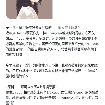
❤️元气早餐｜好吃好做又健康的——藜麦芝士脆饼?
近年来Quinoa藜麦作为一种supergrain越来越流行啦，它不仅
Gluten-free，高蛋白，多纤维，还是为数不多的具有充足的9种
必需氨基酸的植物之一，营养价值高的简直不要不要的～1.5 cup
的藜麦含有14g的蛋白质和6g的fiber，代替精米精面可以有助于
血糖控制喔！
今早我做了一款好吃的藜麦芝士小饼，我觉得藜麦煎烤起来脆脆
的，口感非常棒～（我想下次看看能不能用它做锅巴！）做法和
原料都很简单～
?原料：（都可以在图4上寻摸寻摸）
藜麦1 cup，帕玛森芝士碎条1/3 cup，面包糠1/2 cup，黑胡椒适
量，蒜末葱末少许（我加蒜粉来着），parsley少许，盐少许，鸡
蛋1颗