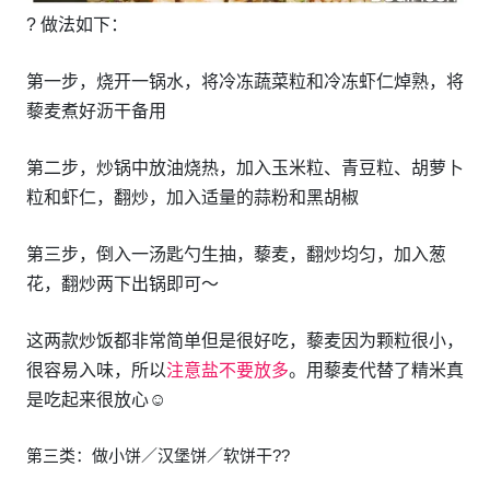
? 做法如下：
第一步，烧开一锅水，将冷冻蔬菜粒和冷冻虾仁焯熟，将
藜麦煮好沥干备用
第二步，炒锅中放油烧热，加入玉米粒、青豆粒、胡萝卜
粒和虾仁，翻炒，加入适量的蒜粉和黑胡椒
第三步，倒入一汤匙勺生抽，藜麦，翻炒均匀，加入葱
花，翻炒两下出锅即可～
这两款炒饭都非常简单但是很好吃，藜麦因为颗粒很小，
很容易入味，所以
注意盐不要放多
。用藜麦代替了精米真
是吃起来很放心☺️
第三类：做小饼／汉堡饼／软饼干?‍?