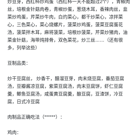
炒豆芽，西红柿炒鸡蛋（西红柿一天不能超过2个），青椒肉
丝，培根金针菇肉卷，青椒炒蛋，葱烧木耳，香辣肉丝，韭
菜炒鸡蛋，芹菜炒牛肉，白灼菜心，都干炒菜心，凉拌菜
心，三色菜心，菜心烧螺片，菠菜炒鸡蛋，菠菜豆腐蛋花
汤，菠菜拌木耳，麻将菠菜，培根炒菠菜，芹菜炒猪肉，油
菜金针菇，海带炖排骨，双色菜花，炒三丝……（还有很
多，列举这些）
豆制品类：
炒干豆腐丝， 炒香干，醋溜豆芽，肉末烧豆腐，番茄豆腐
汤，豆瓣酱凉豆腐，紫菜豆腐汤，肉末豆腐饼，虾仁豆腐
羹，鲫鱼豆腐汤，咸蛋黄豆腐羹，酿豆腐，豆渣饼，冷豆
腐，日式冷豆腐
肉制品正确吃法（******）：
鸡肉：