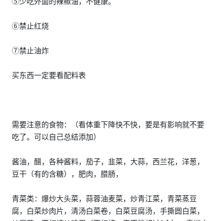
⑤少吃外面的辣椒油，不健康。
⑥禁止红烧
⑦禁止油炸
买东西一定要看配料表
需要注意的食物：（看体重下降快不快，要是有影响就不要
吃了。可以自己总结添加）
酱油，醋，各种酱料，茄子，韭菜，大蒜，西兰花，洋葱，
豆干（有的含糖），肥肉，腊肠，
青菜类：爆炒大头菜，蒜蓉油麦菜，炒青江菜，青菜蒸豆
腐，白菜炒肉片，清汤白菜卷，白菜豆腐汤，手撕圆白菜，