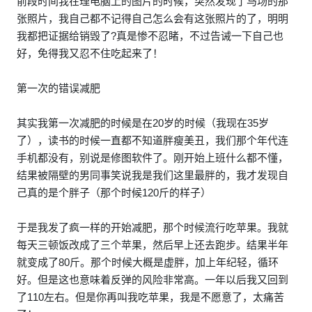
前段时间我在理电脑上的图片的时候，突然发现了马场的那
张照片，我自己都不记得自己怎么会有这张照片的了，明明
我都把证据给销毁了?真是惨不忍睹，不过告诫一下自己也
好，免得我又忍不住吃起来了！
第一次的错误减肥
其实我第一次减肥的时候是在20岁的时候（我现在35岁
了），读书的时候一直都不知道胖瘦美丑，我们那个年代连
手机都没有，别说是修图软件了。刚开始上班什么都不懂，
结果被隔壁的男同事笑说我是我们这里最胖的，我才发现自
己真的是个胖子（那个时候120斤的样子）
于是我发了疯一样的开始减肥，那个时候流行吃苹果。我就
每天三顿饭改成了三个苹果，然后早上还去跑步。结果半年
就变成了80斤。那个时候大概是虚胖，加上年纪轻，循环
好。但是这也意味着反弹的风险非常高。一年以后我又回到
了110左右。但是你再叫我吃苹果，我是不愿意了，太痛苦