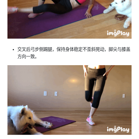
交叉后弓步侧踢腿，保持身体稳定不歪斜晃动，脚尖与膝盖
方向一致。