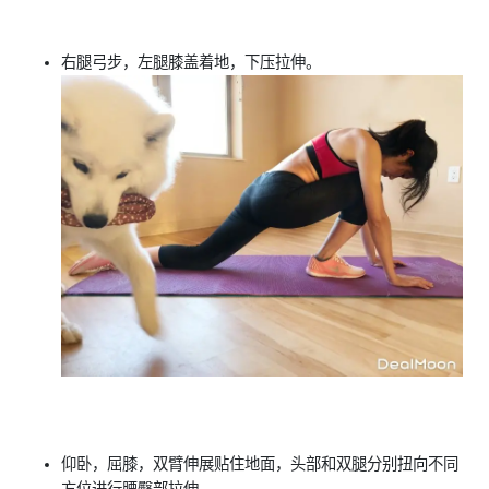
右腿弓步，左腿膝盖着地，下压拉伸。
仰卧，屈膝，双臂伸展贴住地面，头部和双腿分别扭向不同
方位进行腰臀部拉伸。