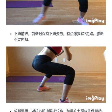
下蹲前进，前进时保持下蹲姿势，有点像猩猩?走路。膝盖
不要内扣。
单腿臀桥，对核心肌肉要求较高，如果吃力可以先做臀桥。