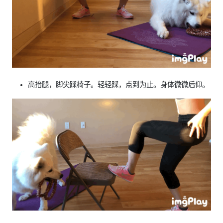
高抬腿，脚尖踩椅子。轻轻踩，点到为止。身体微微后仰。