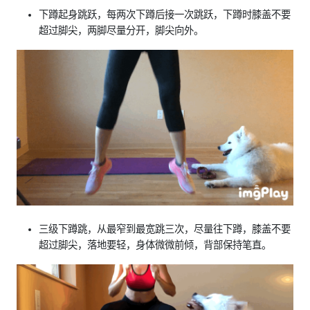
下蹲起身跳跃，每两次下蹲后接一次跳跃，下蹲时膝盖不要
超过脚尖，两脚尽量分开，脚尖向外。
三级下蹲跳，从最窄到最宽跳三次，尽量往下蹲，膝盖不要
超过脚尖，落地要轻，身体微微前倾，背部保持笔直。