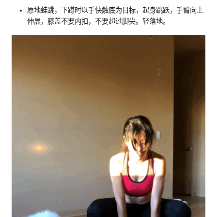
原地蛙跳，下蹲时以手快触底为目标，起身跳跃，手臂向上
伸展，膝盖不要内扣，不要超过脚尖。轻落地。