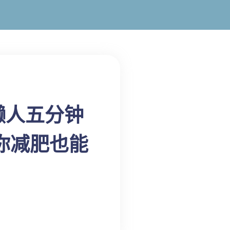
懒人五分钟
你减肥也能