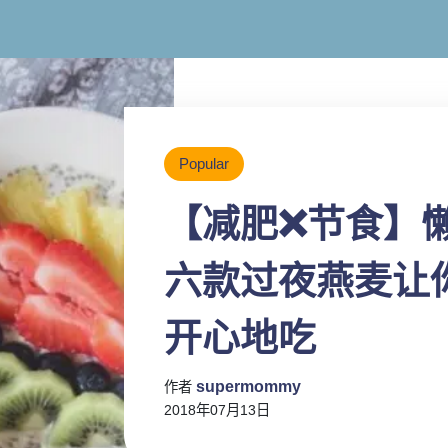
Popular
【减肥❌节食】
六款过夜燕麦让
开心地吃
supermommy
作者
2018年07月13日