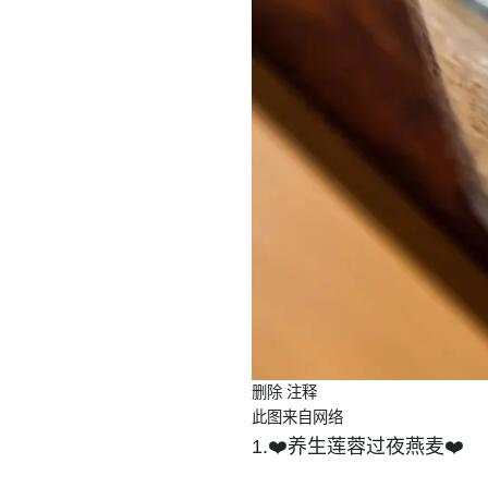
删除 注释
此图来自网络
1.❤️养生莲蓉过夜燕麦❤️