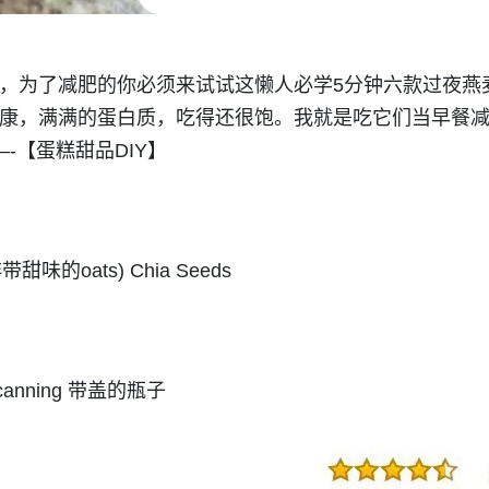
，为了减肥的你必须来试试这懒人必学5分钟六款过夜燕
康，满满的蛋白质，吃得还很饱。我就是吃它们当早餐减去3
—-【蛋糕甜品DIY】
s(非带甜味的oats) Chia Seeds
nning 带盖的瓶子