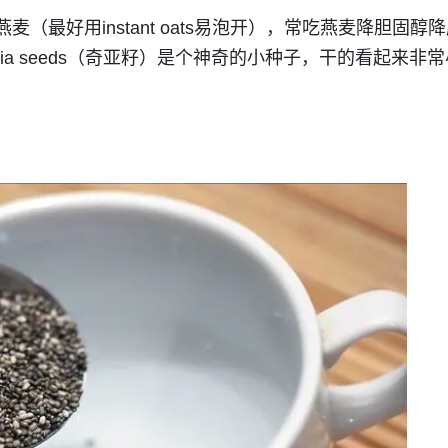
麦（最好用instant oats易泡开），常吃燕麦降胆固
ia seeds（奇亚籽）是个神奇的小种子，干的看起来