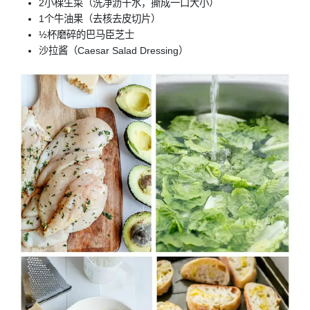
2小棵生菜（洗净沥干水，撕成一口大小）
1个牛油果（去核去皮切片）
½杯磨碎的巴马臣芝士
沙拉酱（Caesar Salad Dressing）