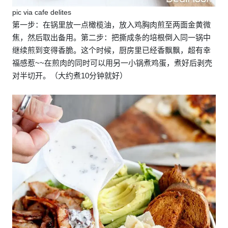
pic via cafe delites
第一步：在锅里放一点橄榄油，放入鸡胸肉煎至两面金黄微
焦，然后取出备用。第二步：把撕成条的培根倒入同一锅中
继续煎到变得香脆。这个时候，厨房里已经香飘飘，超有幸
福感惹~~在煎肉的同时可以用另一小锅煮鸡蛋，煮好后剥壳
对半切开。（大约煮10分钟就好）