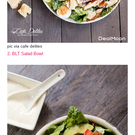
pic via cafe delites
2. BLT Salad Bowl