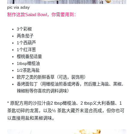
pic via aday
制作这款Salad Bowl，你需要用到：
3个彩椒
两条茄子
1个西葫芦
1个红洋葱
樱桃番茄适量
1tbsp橄榄油
1/2茶匙海盐
欧芹之类的新鲜香草（可选，装饰用）
香烤面包丁（用橄榄油煎香或烤香，然后撒上海盐、黑椒、
辣椒粉等你喜欢的调料调味）
* 原配方用的沙拉汁由2 tbsp橄榄油、2 tbsp义大利香醋、1
茶匙切碎的龙蒿，以及½ 茶匙大藏芥末混合而成，但你也可
以直接用盐和黑椒调味。