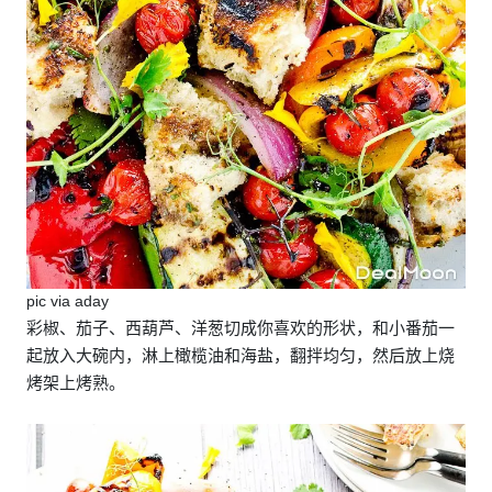
pic via aday
彩椒、茄子、西葫芦、洋葱切成你喜欢的形状，和小番茄一
起放入大碗内，淋上橄榄油和海盐，翻拌均匀，然后放上烧
烤架上烤熟。