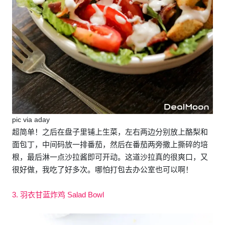
pic via aday
超简单！之后在盘子里铺上生菜，左右两边分别放上酪梨和
面包丁，中间码放一排番茄，然后在番茄两旁撒上撕碎的培
根，最后淋一点沙拉酱即可开动。这道沙拉真的很爽口，又
很好做，我吃了好多次。哪怕打包去办公室也可以啊！
3. 羽衣甘蓝炸鸡 Salad Bowl