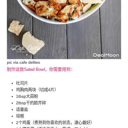
pic via cafe delites
制作这款Salad Bowl，你需要用到：
吐司片
鸡胸肉两块（切成4片）
1tbsp大蒜粉
2tbsp干的欧芹碎
适量盐
培根
2个鸡蛋（煮熟到你喜欢的状态，溏心最好）