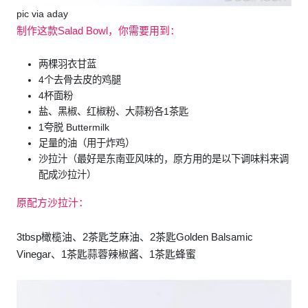
pic via aday
制作这款Salad Bowl，你需要用到：
两棵羽衣甘蓝
4个去骨去皮的鸡腿
4杯面粉
盐、黑椒、红椒粉、大蒜粉各1茶匙
1夸脱 Buttermilk
足量的油（用于炸鸡）
沙拉汁（最好是东南亚风味的，原方用的是以下调味料来调
配成沙拉汁）
原配方沙拉汁：
3tbsp橄榄油、2茶匙芝麻油、2茶匙Golden Balsamic
Vinegar、1茶匙蒜蓉辣椒酱、1茶匙蜂蜜