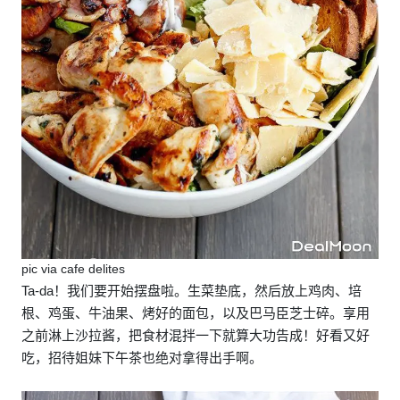
pic via cafe delites
Ta-da！我们要开始摆盘啦。生菜垫底，然后放上鸡肉、培
根、鸡蛋、牛油果、烤好的面包，以及巴马臣芝士碎。享用
之前淋上沙拉酱，把食材混拌一下就算大功告成！好看又好
吃，招待姐妹下午茶也绝对拿得出手啊。