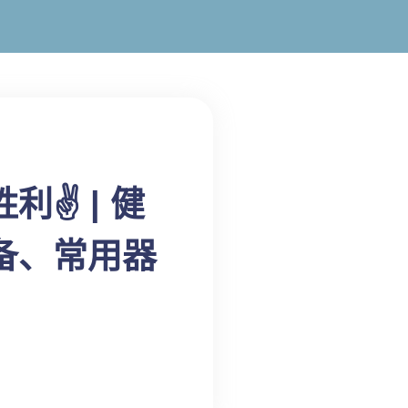
✌️ | 健
备、常用器