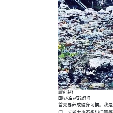
删除 注释
图片来自@蓉勍译闻
首先要养成健身习惯。我是
门、或者太热不想出门等等