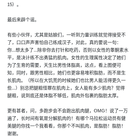
15）。
最后来辟个谣。
有些小伙伴，尤其是姑娘们，一听到力量训练就觉得接受不
了，口口声声害怕自己练成汉子，对此，真的要说一句：
你...想太多了...除非你去打针和吃药，否则以女性的睾酮素水
平，是决计练不出勇猛的肌肉。女性的生理属性决定了她们
为了生育的需要，天生比男性体脂高，这点，看上图便可
知，同时，跟男性相比，她们也更容易堆积脂肪，而不是生
长肌肉。（所以在大饥荒的时候她们也比男人能活得更久一
些...）别总把腿粗怪罪在肌肉上，女人能有多少肌肉？觉得
腿粗，说到底还是体脂不够低，肌肉外包裹的脂肪太厚。
更有甚者，问，多跑步会不会跑出肌肉腿，OMG！说了一万
遍了，长时间有氧是分解肌肉的！有哪个马拉松运动员有健
美腿的你找一个我看看，你那个不叫肌肉，是脂肪！脂肪！
谢谢。