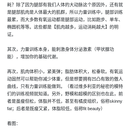
耗？除了因为腿部有我们人体的大动脉这个原因外，还有就
是腿部肌肉是人体最大的肌群，所以力量训练中，腿部训练
最累，而大多数有氧运动都是腿部运动，比如跑步、单车、
椭圆机等等。这些都是【肌肉越多，运动消耗越大】的明
证。
其次，力量训练本身，能刺激身体分泌激素（甲状腺功
能），增加你的基础代谢。
再次，肌肉体积小，紧美弹；脂肪体积大，松垂软。有氧运
动固然可以帮助你减少体重，但是想要拥有凹凸有致的傲人
曲线，只有力量训练能做到。（看过维多利亚的秘密的模特
们的训练视频就知道。另外，野模和超模的区别也在此，前
者是虽瘦但松，体脂并不低，甚至有橘皮组织，俗称skinny
fat；后者是既瘦又紧，体脂较低，俗称fit beauty）
看图：