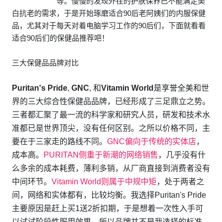
等。慢慢的发现外在的护肤保养已不能满足美
白抗老的需求，于是开始琢磨适合90后老阿姨们的内服保健
品，尤其对于每天对着电脑学习工作的90后们，下面就看看
适合90后们的保健品推荐吧！
三大保健品品牌对比
Puritan's Pride
,
GNC
, 和
Vitamin World
是享誉全美和世
界的三大综合性保健品品牌，已经形成了三足鼎立之势。
三者都汇聚了最一流的科学家和研究人员，研发和技术水
准都已是世界顶尖，没有任何区别。之所以价格不同，主
要在于三家走的路线不同。
GNC偏向于传统的实体店
，
成本高。
PURITAN侧重于新潮的网络销售
，几乎没有什
么多余的成本耗费，薄利多销，从厂商直接到消费者没有
中间环节。
Vitamin World则属于中规中矩
，处于两者之
间，网络和实体都有，比较均衡。我选择Puritan's Pride
主要原因是赶上买1送2折扣期，于是想着一次性入手可
以试试阶段性服用效果，所以品牌并不是我选择的标准，